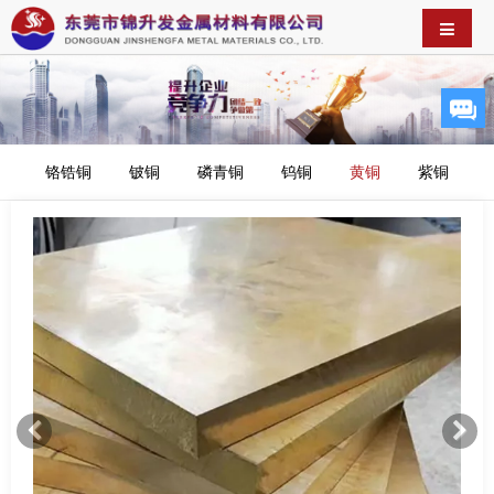
铬锆铜
铍铜
磷青铜
钨铜
黄铜
紫铜