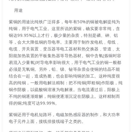
用途
紫铜的用途比纯铁广泛得多，每年有50%的铜被电解提纯为
纯铜，用于电气工业。这里所说的紫铜，确实要非常纯，含
铜达99.95%以上才行，极少量的杂质，特别是磷、砷、铝
等，会大大降低铜的导电率。主要用于制作发电机﹑母线﹑
电缆﹑开关装置﹑变压器等电工器材和热交换器﹑管道﹑太
阳能加热装置的平板集热器等导热器材。铜中含氧(炼铜时容
易混入少量氧)对导电率影响很大，用于电气工业的铜一般都
必须是无氧铜。另外，铅、锑、铋等杂质会使铜的结晶不能
结合在一起，造成热脆，也会影响纯铜的加工。这种纯度很
高的纯铜，一般用电解法精制：把不纯铜(即粗铜)作阳极，纯
铜作阴极，以硫酸铜溶液为电解液。当电流通过后，阳极上
不纯的铜逐渐熔解，纯铜便逐渐沉淀在阴极上。这样精制而
得的铜;纯度可达99.99%。
紫铜还用于电机短路环，电磁加热感应器的制作，和大功率
电子元件上面，接线排接线端子之类的。