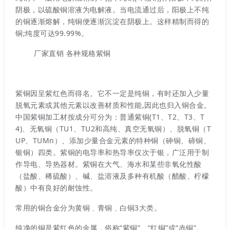
阴极，以硫酸铜溶液为电解液。当电流通过后，阳极上不纯
的铜逐渐熔解，纯铜便逐渐沉淀在阴极上。这样精制而得的
铜;纯度可达99.99%。
厂家直销 各种规格紫铜
紫铜因呈紫红色而得名。它不一定是纯铜，有时还加入少量
脱氧元素或其他元素以改善材质和性能,因此也归入铜合金。
中国紫铜加工材按成分可分为：普通紫铜(T1、T2、T3、T
4)、无氧铜（TU1、TU2和高纯、真空无氧铜）、脱氧铜（T
UP、TUMn）、添加少量合金元素的特种铜（砷铜、碲铜、
银铜）四类。紫铜的电导率和热导率仅次于银，广泛用于制
作导电、导热器材。紫铜在大气、海水和某些非氧化性酸
（盐酸、稀硫酸）、碱、盐溶液及多种有机酸（醋酸、柠檬
酸）中有良好的耐蚀性。
常用的铜合金分为黄铜﹑青铜﹑白铜3大类。
纯净的铜是紫红色的金属，俗称“紫铜”、“红铜”或“赤铜”。