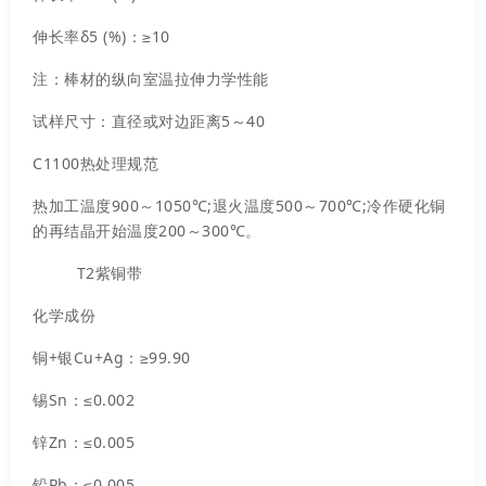
伸长率δ5 (%)：≥10
注：棒材的纵向室温拉伸力学性能
试样尺寸：直径或对边距离5～40
C1100热处理规范
热加工温度900～1050℃;退火温度500～700℃;冷作硬化铜
的再结晶开始温度200～300℃。
T2紫铜带
化学成份
铜+银Cu+Ag：≥99.90
锡Sn：≤0.002
锌Zn：≤0.005
铅Pb：≤0.005