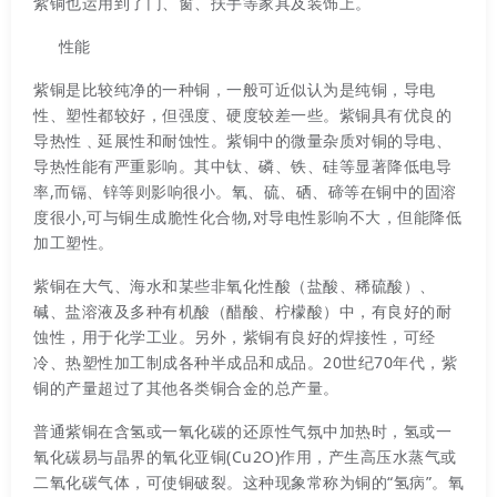
紫铜也运用到了门、窗、扶手等家具及装饰上。
性能
紫铜是比较纯净的一种铜，一般可近似认为是纯铜，导电
性、塑性都较好，但强度、硬度较差一些。紫铜具有优良的
导热性﹑延展性和耐蚀性。紫铜中的微量杂质对铜的导电、
导热性能有严重影响。其中钛、磷、铁、硅等显著降低电导
率,而镉、锌等则影响很小。氧、硫、硒、碲等在铜中的固溶
度很小,可与铜生成脆性化合物,对导电性影响不大，但能降低
加工塑性。
紫铜在大气、海水和某些非氧化性酸（盐酸、稀硫酸）、
碱、盐溶液及多种有机酸（醋酸、柠檬酸）中，有良好的耐
蚀性，用于化学工业。另外，紫铜有良好的焊接性，可经
冷、热塑性加工制成各种半成品和成品。20世纪70年代，紫
铜的产量超过了其他各类铜合金的总产量。
普通紫铜在含氢或一氧化碳的还原性气氛中加热时，氢或一
氧化碳易与晶界的氧化亚铜(Cu2O)作用，产生高压水蒸气或
二氧化碳气体，可使铜破裂。这种现象常称为铜的“氢病”。氧