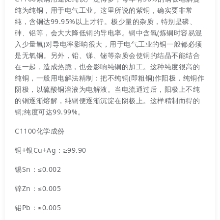
纯为纯铜，用于电气工业。这里所说的紫铜，确实要非常
纯，含铜达99.95%以上才行。极少量的杂质，特别是磷、
砷、铝等，会大大降低铜的导电率。铜中含氧(炼铜时容易混
入少量氧)对导电率影响很大，用于电气工业的铜一般都必须
是无氧铜。另外，铅、锑、铋等杂质会使铜的结晶不能结合
在一起，造成热脆，也会影响纯铜的加工。这种纯度很高的
纯铜，一般用电解法精制：把不纯铜(即粗铜)作阳极，纯铜作
阴极，以硫酸铜溶液为电解液。当电流通过后，阳极上不纯
的铜逐渐熔解，纯铜便逐渐沉淀在阴极上。这样精制而得的
铜;纯度可达99.99%。
C1100化学成份
铜+银Cu+Ag：≥99.90
锡Sn：≤0.002
锌Zn：≤0.005
铅Pb：≤0.005