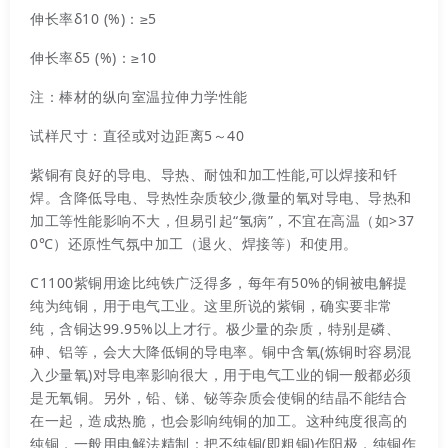
伸长率δ10 (%)：≥5
伸长率δ5 (%)：≥10
注：棒材的纵向室温拉伸力学性能
试样尺寸：直径或对边距离5～40
紫铜有良好的导电、导热、耐蚀和加工性能,可以焊接和钎
焊。含降低导电、导热性杂质较少,微量的氧对导电、导热和
加工等性能影响不大，但易引起“氢病”，不宜在高温（如>37
0℃）还原性气氛中加工（退火、焊接等）和使用。
C1100紫铜用途比纯铁广泛得多，每年有50%的铜被电解提
纯为纯铜，用于电气工业。这里所说的紫铜，确实要非常
纯，含铜达99.95%以上才行。极少量的杂质，特别是磷、
砷、铝等，会大大降低铜的导电率。铜中含氧(炼铜时容易混
入少量氧)对导电率影响很大，用于电气工业的铜一般都必须
是无氧铜。另外，铅、锑、铋等杂质会使铜的结晶不能结合
在一起，造成热脆，也会影响纯铜的加工。这种纯度很高的
纯铜，一般用电解法精制：把不纯铜(即粗铜)作阳极，纯铜作