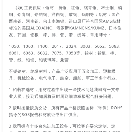
我司主要供应：铜材：黄铜、红铜、锡青铜、杯士铜、磷
铜、铝青铜、铬锆铜、洋白铜、铍铜、钨铜等；铝材：国产
西南铝、河南铝、佛山南海铝、进口原厂符合国际AMS航材
标准的美国ALCOAINC、俄罗斯KAMNENS/KUMZ、日本住
友、韩国、铝板：棒、排、管、带、线等，常用牌号：
1050、1060、1100、2017、2024、3003、5052、5083、
6061、6063、6082、7075、7050等。铅材：铅板、棒、
管、线、铅锭、铅玻璃等。兼营
不锈钢材、绝缘材料，产品广泛应用于五金加工、塑胶模
具、机械设备、电气电子、航空、船舶、军工等多个行业。
1.如若在选材，用材过程中出现一些技术问题我司有一支专
业人员，接到通知后将及时周到细致积极配合解决问题。
2.按时按量按质交货，所有产品严格按照国标（环保）ROHS
指令的SGS报告和材质证书出厂供应。
3.我司拥有十多台先进加工设备，可按客户要求定制、定