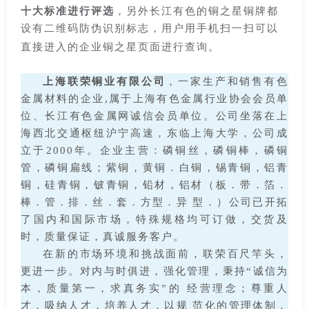
十大标准进行评选
，另外长江有色的铜之星铜牌都
设有二维码防伪识别标志，用户用手机扫一扫可以
直接进入的企业铜之星页面进行查询。
上海联荣铜业有限公司
，一家生产和销售有色
金属材料的企业,属于上海有色金属行业协会会员单
位、长江有色金属网诚信会员单位。公司坐落在上
海西北交通枢纽沪宁高速，东临上海大学，公司成
立于2000年。企业主营：磷铜丝，磷铜棒，磷铜
管，磷铜扁线；紫铜，黄铜．白铜，锡青铜，铝青
铜，硅青铜，铍青铜，铅材，铝材（板．带．箔．
棒．管．排．丝．套．方型．异 型．）公司已开拓
了国内和国际市场，特殊规格均可订做，交货及
时，质量保证，真诚服务客户。
在新的市场环境和挑战面前，联荣百尺竿头，
更进一步。对内与时俱进，强化管理，秉持“诚信为
本，质量第一，求真务实”的 经营理念；尊重人
才，吸纳人才，培养人才，以规 范化的管理体制，