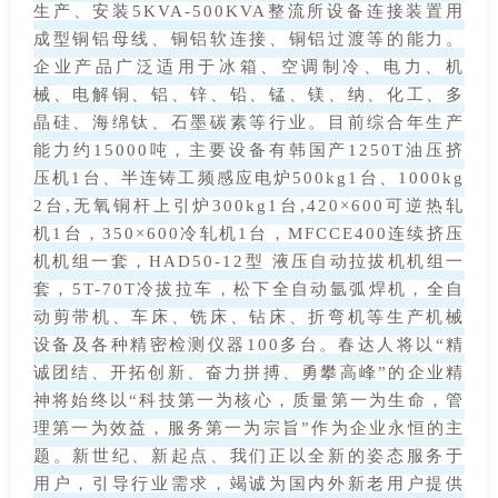
生产、安装5KVA-500KVA整流所设备连接装置用
成型铜铝母线、铜铝软连接、铜铝过渡等的能力。
企业产品广泛适用于冰箱、空调制冷、电力、机
械、电解铜、铝、锌、铅、锰、镁、纳、化工、多
晶硅、海绵钛、石墨碳素等行业。目前综合年生产
能力约15000吨，主要设备有韩国产1250T油压挤
压机1台、半连铸工频感应电炉500kg1台、1000kg
2台,无氧铜杆上引炉300kg1台,420×600可逆热轧
机1台，350×600冷轧机1台，MFCCE400连续挤压
机机组一套，HAD50-12型 液压自动拉拔机机组一
套，5T-70T冷拔拉车，松下全自动氩弧焊机，全自
动剪带机、车床、铣床、钻床、折弯机等生产机械
设备及各种精密检测仪器100多台。春达人将以“精
诚团结、开拓创新、奋力拼搏、勇攀高峰”的企业精
神将始终以“科技第一为核心，质量第一为生命，管
理第一为效益，服务第一为宗旨”作为企业永恒的主
题。新世纪、新起点、我们正以全新的姿态服务于
用户，引导行业需求，竭诚为国内外新老用户提供