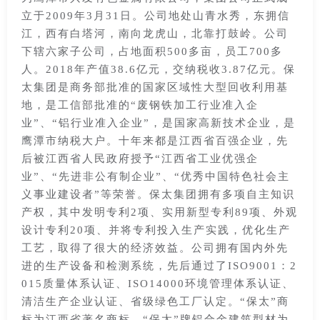
立于2009年3月31日。公司地处山青水秀，东拥信
江，西有白塔河，南向龙虎山，北靠打鼓岭。公司
下辖六家子公司，占地面积500多亩，员工700多
人。2018年产值38.6亿元，交纳税收3.87亿元。保
太集团是商务部批准的国家区域性大型回收利用基
地，是工信部批准的“废钢铁加工行业准入企
业”、“铝行业准入企业”，是国家高新技术企业，是
鹰潭市纳税大户。十年来都是江西省百强企业，先
后被江西省人民政府授予“江西省工业优强企
业”、“先进非公有制企业”、“优秀中国特色社会主
义事业建设者”等荣誉。保太集团拥有多项自主知识
产权，其中发明专利2项、实用新型专利89项、外观
设计专利20项、并将专利投入生产实践，优化生产
工艺，取得了很大的经济效益。公司拥有国内外先
进的生产设备和检测系统，先后通过了ISO9001：2
015质量体系认证、ISO14000环境管理体系认证、
清洁生产企业认证、省级绿色工厂认定。“保太”商
标为江西省著名商标、“保太”牌铝合金建筑型材为