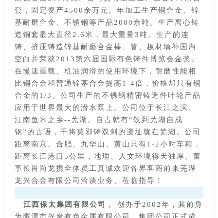
套，固定资产4500余万元。年加工生产铜合金、锌
基耐磨合金、不锈钢等产品2000余吨。生产离心铸
造铜套最大直径2.6米，最大重量3吨。生产的连
铸、挤压铸造锌基耐磨合金棒、管、板材填补国内
空白并荣获2013第六届国际有色铸件博览会金奖。
在慢速重载、机油润滑的使用环境下，耐磨性能相
比铜合金和普通锌基合金提高1-4倍，价格却只有铜
合金的1/3。公司生产的不锈钢精密铸造件叶轮产品
应用于世界最大的潜水泵上。公司位于长江之滨、
江南鱼米之乡--芜湖。自古就有“铁到芜湖自成
钢”的古语，干将莫邪铸双剑的遗址就在芜湖。公司
距离南京、合肥、九华山、黄山只有1-2小时车程，
距离长江港口5公里，地理、人文环境得天独厚。董
事长肖尚龙携全体员工真诚欢迎各界客商前来芜湖
龙兴合金有限公司洽谈业务、莅临指导！
江西保太集团有限公司
， 创办于2002年，其前身
为鹰潭市兴发有色金属有限公司，集团公司正式成