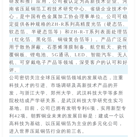
研发和推广应用，公司被认定为高新技术企业、河
南省压延铜箔工程技术研究中心、省级企业技术中
心，是中国有色金属加工协会理事单位。公司可稳
定提供各种规格的ZH-R系列高精度光箔（硬态箔、
软态箔、半硬态箔等）和ZH-R-T系列表面处理箔
（红化箔、黑化箔、铜镍复合箔等）。产品广泛应
用于散热屏蔽、石墨烯薄膜制备、航空航天、挠性
覆铜板、锂电池、5G通讯、LED、智能汽车、无人
机、可穿戴电子产品等领域，深受客户的认可和好
评。
公司密切关注全球压延铜箔领域的发展动态，注重
科技人才的引进、市场调研及高新技术产品的开
发，与浙江大学、郑州大学、武汉科技大学等多所
院校结成产学研关系，是武汉科技大学研究生实习
基地。目前，公司已拥有发明专利6项，实用新型专
利42项。朝辉铜业未来的发展目标是：建成一个以
高科技为基础、以压延铜箔为主业的多元化公司，
进入世界压延铜箔行业的前三名。