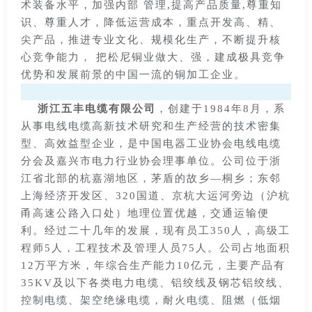
术装备水平，加强内部 管理,提高产品质量,尊重知
识、尊重人才，降低运营成本，重点开发高、精、
尖产品，推进专业文化、规模化生产，不断提升核
心竞争能力， 把松尼铜业做大、强，建成极具竞争
优势和发展前景的中国一流的铜加工企业。
浙江五丰电缆有限公司
，创建于1984年8月，系
从事电线电缆高新技术研究和生产经营的技术密集
型、高效益型企业，是中国电器工业协会电线电缆
分会及嘉兴市电力行业协会理事单位。公司位于浙
江省北部的杭嘉湖地区，茅盾的故乡—桐乡；东邻
上海经济开发区、320国道、京杭大运河旁边（沪杭
甬高速公路入口处）地理位置优越，交通运输便
利。经过二十几年的发展，现有员工350人，高级工
程师5人，工程技术及管理人员75人。公司占地面积
12万平方米，年综合生产能力10亿元，主要产品有
35KV及以下各类电力电缆、铝绞线及钢芯铝绞线、
控制电缆、架空绝缘电缆，耐火电缆、阻燃（低烟