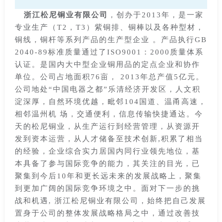
浙江松尼铜业有限公司
，创办于2013年，是一家
专业生产（T2，T3）紫铜排、铜棒以及各种型材，
铜线，铜杆等系列产品的生产型企业 。产品执行GB
2040-89标准质量通过了ISO9001：2000质量体系
认证。是国内大中型企业铜用品的定点企业和协作
单位。公司占地面积76亩， 2013年总产值5亿元。
公司地处“中国电器之都”乐清经济开发区，人文积
淀深厚，自然环境优越，毗邻104国道、温甬高速，
相邻温州机 场，交通便利，信息传输快捷通达。今
天的松尼铜业，从生产运行到经营管理，从资源开
发到资本运营，从人才储备至技术创新,积累了相当
的经验，企业综合实力居国内同行业领先地位，基
本具备了参与国际竞争的能力，其关注的目光，已
聚集到今后10年和更长远未来的发展战略上，聚集
到更加广阔的国际竞争环境之中。面对下一步的挑
战和机遇, 浙江松尼铜业有限公司，始终把自己发展
置身于公司的整体发展战略格局之中，通过改善技