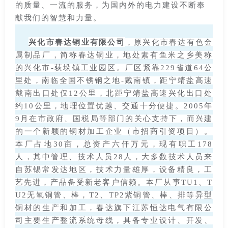
的质量、一流的服务，为国内外的电力建设不断奉
献我们的智慧和力量。
兴化市春达铜业有限公司
，原兴化市春达有色金
属制品厂，简称春达铜业，地处素有鱼米之乡美称
的兴化市-荻垛镇工业园区。厂区紧靠229省道64公
里处，南临全国不锈钢之地-戴南镇，距宁靖盐高速
戴南出口处仅12公里，北距宁靖盐高速兴化出口处
约10公里，地理位置优越、交通十分便捷。2005年
9月在市政府、国税局等部门的关心支持下，而兴建
的一个新颖的铜材加工企业（市招商引资项目）。
本厂占地30亩，总资产六仟万元，现有职工178
人，其中管理、技术人员28人，大多数技术人员来
自苏锡常发达地区，技术力量雄厚，设备精良，工
艺先进，产品备受新老客户信赖。本厂从事TU1、T
U2无氧铜管、棒，T2、TP2紫铜管、棒、排等异型
铜材的生产和加工，春达旗下江苏恒达电气有限公
司主要生产整流系统母线，具备专业设计、开发、