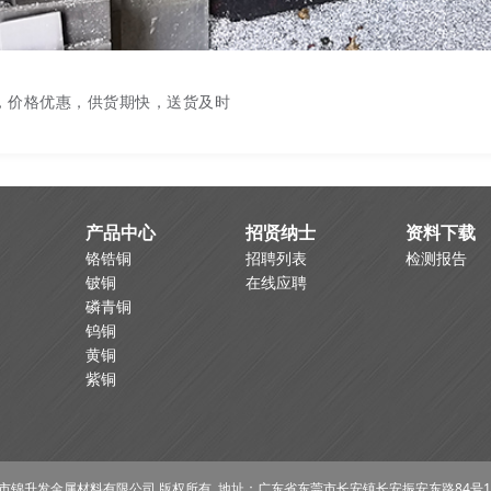
，价格优惠，供货期快，送货及时
产品中心
招贤纳士
资料下载
铬锆铜
招聘列表
检测报告
铍铜
在线应聘
磷青铜
钨铜
黄铜
紫铜
市锦升发金属材料有限公司 版权所有 地址：广东省东莞市长安镇长安振安东路84号1